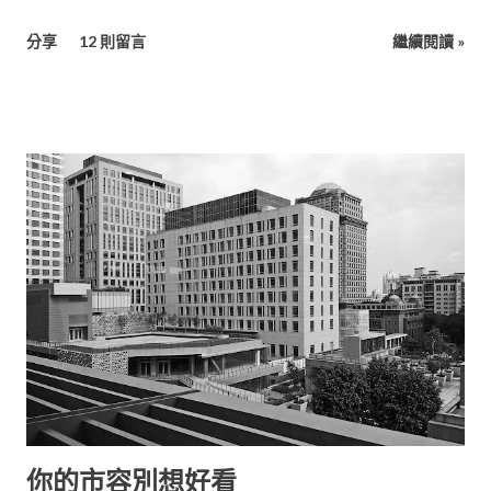
盟》，或像是《魔髮奇緣》這樣的動畫片，是花費了大量的人力
去製作電腦動畫。 現代的電影預算主要是貴在「明星」、「場景
分享
12 則留言
繼續閱讀 »
特效」、「宣傳」上面： 1. 明星 明星為什麼價碼高？ 絕對不是
因為他長得特別帥或特別美麗，而是他「曾經給你過非常好的觀
賞體驗」，而這個體驗包括「他的長相在...
你的市容別想好看