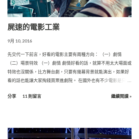
屍速的電影工業
9月 10, 2016
先交代一下前言，好看的電影主要有兩種方向： （一）劇情
（二）場景特效 （一）劇情 劇情好看的話，就算不用太大場面或
特效也沒關係，比方舞台劇，只要有幾幕背景就能演出，如果好
看的話也能讓大家掏錢買票進劇院。 在國外也有不少電影是只靠
一、兩個場景就能完成一部片，比方： 《血聘》（Exam,
分享
11 則留言
繼續閱讀 »
2009） 這部片描述一群人接到了超級高薪的工作面試機會，但在
面試過程中要想儘辦法把其他應徵者給除掉，於是展開一場惡
鬥，而場景都只在這個簡報室裡面拍攝。（預算：美金60萬）
《來自地球的人》（The Man From Earth, 2007） 這部片描述
一位大學教授即將離校，邀請一群學校同事來家裡辦惜別會，然