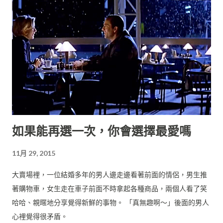
後他突然透露自己是一個獨特的人類！引發在場所有人的質問，
隨著他越講越多，大家也越來越驚訝難道那是真的很特別？整部
片也幾乎就在這個小客廳裡拍攝。（預算：美金20萬） 這些片就
靠演員的對白來建構整個故事，而你為了想知道劇情發展也會很
投入地看下去，而且這兩部片評價都非常好。 （二）場景特效 電
影是視覺導向，所以你也可以利用豐富的新鮮畫面來讓觀眾「享
受」視覺震撼，比方： 《星際大戰》（Star Wars, 1977）讓大家
看到超前衛的太空船。 《侏羅紀公園》（Jurassic Park, 1993）
讓大家看到超真實的恐龍。 《阿凡達》（Avatar, 2009）讓大家
如果能再選一次，你會選擇最愛嗎
看到了超炫麗的外星世界。 這些前所未見的經典元素，讓往後的
大場面電影都在這些基礎上發展，現在你對太空戰役、大怪獸侵
11月 29, 2015
略，都已經見怪不怪了吧。 這三部片的導演因此成為歷史上最知
名的導演： 喬治．盧卡斯 史蒂芬．史匹柏 詹姆斯．卡麥隆 而這
大賣場裡，一位結婚多年的男人邊走邊看著前面的情侶，男生推
三部片則都各自間隔16年，算是一個有趣的巧合。 你可能以為，
著購物車，女生走在車子前面不時拿起各種商品，兩個人看了笑
最大場面的電影一定花最多錢吧，要請很多臨時演員不是嗎？ 但
哈哈、親暱地分享覺得新鮮的事物。 「真無趣啊～」後面的男人
實際上並不是，影史最貴的片是像《加勒比海盜》、《復仇者聯
心裡覺得很矛盾。