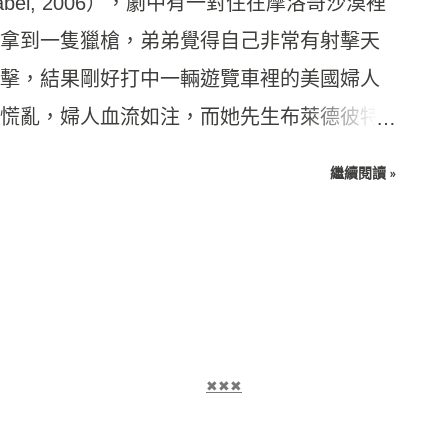
el, 2006），劇中有一對住在摩洛哥沙漠裡
拿到一隻獵槍，弟弟覺得自己非常有射擊天
擊，結果剛好打中一輛遊覽車裡的美國婦人
慌亂，婦人血流如注，而她先生布萊德彼特
無門找不到醫生，政府有關單位也派不出直
繼續閱讀 »
。 而當地警方馬上開始搜尋兇手，他們先追
賣家，賣家是一個當地的老先生，對於發生
也沒做什麼壞事啊！ 他完全不知道這些警察
來，然後他講話也口齒不清，警官對他「連
了幾拳再問，得知買家是誰後又趕忙繼續找
小男孩的爸爸就從兄弟言語中聽出端倪，得知
✖✖✖
常生氣，但是也不知道該怎麼辦，最後想想