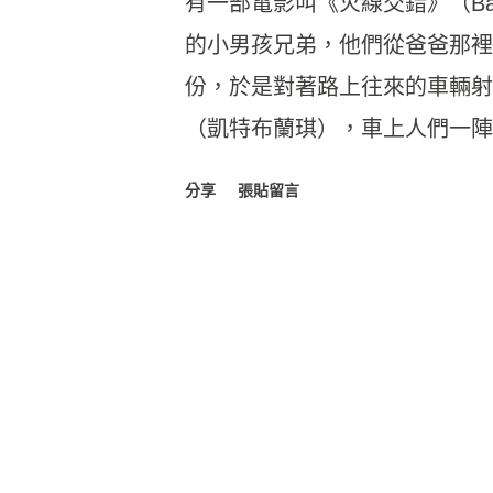
有一部電影叫《火線交錯》（Bab
的小男孩兄弟，他們從爸爸那裡
份，於是對著路上往來的車輛射
（凱特布蘭琪），車上人們一陣
則緊張萬分，因為在沙漠中求助
分享
張貼留言
升機來救援，再等下去一定沒命
查兇槍，然後找到了原本槍支的
什麼事情整個狀況外，想說自己
是為了自己曾經賣過的一支槍而
話都講不清楚」這行徑大怒，揍
人。 結果在警方還沒到來前，
自己小孩居然開槍打中了人，非