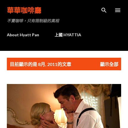
跳到主要內容
華華咖啡廳
不賣咖啡，只有限制級的真相
About Hyatt Pan
上國 HYATTIA
發
目前顯示的是 8月, 2011的文章
顯示全部
表
文
章