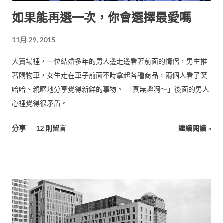
讓大家看到超真實的恐龍。 《阿凡達》（Avatar, 2009）讓大家
如果能再選一次，你會選擇最愛嗎
看到了超炫麗的外星世界。 這些前所未見的經典元素，讓往後的
大場面電影都在這些基礎上發展，現在你對太空戰役、大怪獸侵
11月 29, 2015
略，都已經見怪不怪了吧。 這三部片的導演因此成為歷史上最知
名的導演： 喬治．盧卡斯 史蒂芬．史匹柏 詹姆斯．卡麥隆 而這
大賣場裡，一位結婚多年的男人邊走邊看著前面的情侶，男生推
三部片則都各自間隔16年，算是一個有趣的巧合。 你可能以為，
著購物車，女生走在車子前面不時拿起各種商品，兩個人看了笑
最大場面的電影一定花最多錢吧，要請很多臨時演員不是嗎？ 但
哈哈、親暱地分享覺得新鮮的事物。 「真無趣啊～」後面的男人
實際上並不是，影史最貴的片是像《加勒比海盜》、《復仇者聯
心裡覺得很矛盾。
盟》，或像是《魔髮奇緣》這樣的動畫片，是花費了大量的人力
去製作電腦動畫。 現代的電影預算主要是貴在「明星」、「場景
分享
12 則留言
繼續閱讀 »
特效」、「宣傳」上面： 1. 明星 明星為什麼價碼高？ 絕對不是
因為他長得特別帥或特別美麗，而是他「曾經給你過非常好的觀
賞體驗」，而這個體驗包括「他的長相在...