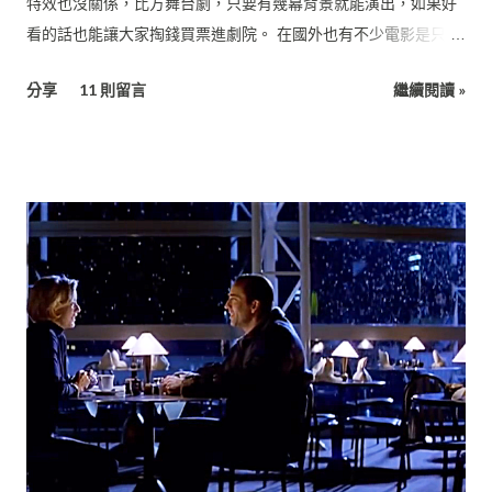
特效也沒關係，比方舞台劇，只要有幾幕背景就能演出，如果好
看的話也能讓大家掏錢買票進劇院。 在國外也有不少電影是只靠
一、兩個場景就能完成一部片，比方： 《血聘》（Exam,
分享
11 則留言
繼續閱讀 »
2009） 這部片描述一群人接到了超級高薪的工作面試機會，但在
面試過程中要想儘辦法把其他應徵者給除掉，於是展開一場惡
鬥，而場景都只在這個簡報室裡面拍攝。（預算：美金60萬）
《來自地球的人》（The Man From Earth, 2007） 這部片描述
一位大學教授即將離校，邀請一群學校同事來家裡辦惜別會，然
後他突然透露自己是一個獨特的人類！引發在場所有人的質問，
隨著他越講越多，大家也越來越驚訝難道那是真的很特別？整部
片也幾乎就在這個小客廳裡拍攝。（預算：美金20萬） 這些片就
靠演員的對白來建構整個故事，而你為了想知道劇情發展也會很
投入地看下去，而且這兩部片評價都非常好。 （二）場景特效 電
影是視覺導向，所以你也可以利用豐富的新鮮畫面來讓觀眾「享
受」視覺震撼，比方： 《星際大戰》（Star Wars, 1977）讓大家
看到超前衛的太空船。 《侏羅紀公園》（Jurassic Park, 1993）