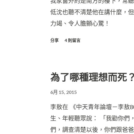
我家窗外約是南方的樓下，常聽
低沈也聽不清楚他在講什麼，但
力竭、令人膽顫心驚！
分享
4 則留言
為了哪種理想而死
6月 15, 2015
李敖在 《中天青年論壇－李敖
生、年輕聽眾說： 「我勸你們
們，調查清楚以後，你們跟爸爸