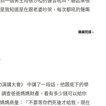
到一個男生用很沙啞的聲音吼叫，聽起來很
是我知道是在跟老婆吵架，每次都吼的聲嘶
繼續閱讀 »
？
80演講大會》 中講了一段話，他跟底下的學
，調查爸爸媽媽財產，看有多少錢可以給你
媽媽商量：『不要等你們死後才給我，現在