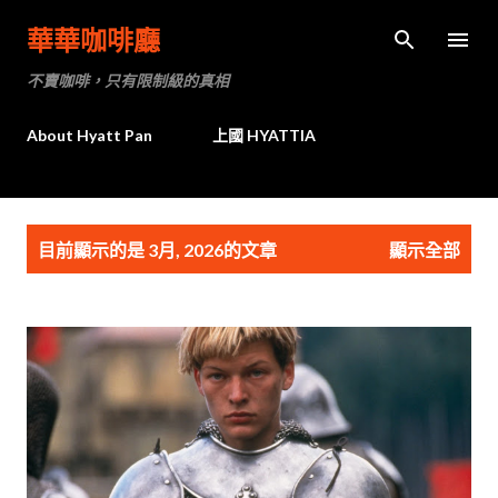
跳到主要內容
華華咖啡廳
不賣咖啡，只有限制級的真相
About Hyatt Pan
上國 HYATTIA
發
目前顯示的是 3月, 2026的文章
顯示全部
表
文
章