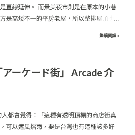
是直線延伸。 而景美夜市則是在原本的小巷
方是高矮不一的平房老屋，所以整排屋頂也
，並添加了無數支架來補強，另外還裝了許
繼續閱讀 »
ーケード街」 Arcade 介
的人都會覺得：「這種有透明頂棚的商店街真
，可以遮風擋雨，要是台灣也有這種該多好