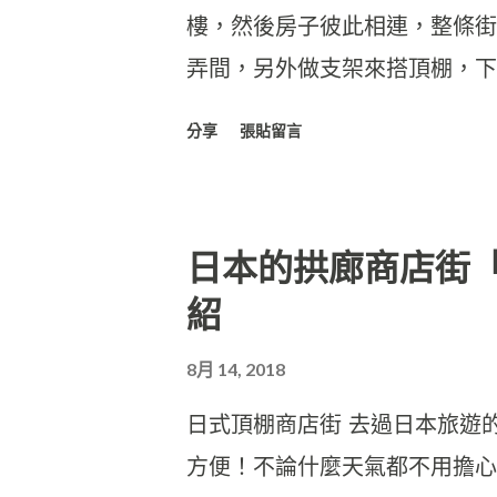
樓，然後房子彼此相連，整條街
弄間，另外做支架來搭頂棚，下
呈現不規則狀，綿延一百多公尺
分享
張貼留言
多水盤來接雨水。
日本的拱廊商店街「ア
紹
8月 14, 2018
日式頂棚商店街 去過日本旅遊
方便！不論什麼天氣都不用擔心