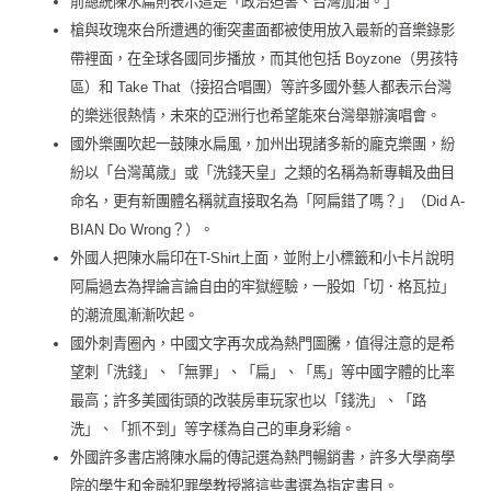
前總統陳水扁則表示這是「政治迫害、台灣加油。」
槍與玫瑰來台所遭遇的衝突畫面都被使用放入最新的音樂錄影
帶裡面，在全球各國同步播放，而其他包括 Boyzone（男孩特
區）和 Take That（接招合唱團）等許多國外藝人都表示台灣
的樂迷很熱情，未來的亞洲行也希望能來台灣舉辦演唱會。
國外樂團吹起一鼓陳水扁風，加州出現諸多新的龐克樂團，紛
紛以「台灣萬歲」或「洗錢天皇」之類的名稱為新專輯及曲目
命名，更有新團體名稱就直接取名為「阿扁錯了嗎？」（Did A-
BIAN Do Wrong？）。
外國人把陳水扁印在T-Shirt上面，並附上小標籤和小卡片說明
阿扁過去為捍論言論自由的牢獄經驗，一股如「切．格瓦拉」
的潮流風漸漸吹起。
國外刺青圈內，中國文字再次成為熱門圖騰，值得注意的是希
望刺「洗錢」、「無罪」、「扁」、「馬」等中國字體的比率
最高；許多美國街頭的改裝房車玩家也以「錢洗」、「路
洗」、「抓不到」等字樣為自己的車身彩繪。
外國許多書店將陳水扁的傳記選為熱門暢銷書，許多大學商學
院的學生和金融犯罪學教授將這些書選為指定書目。