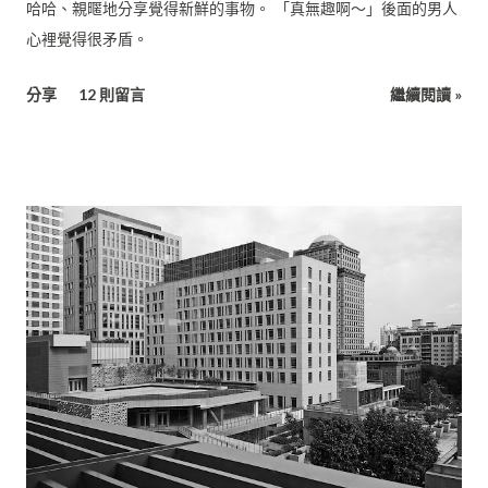
最大場面的電影一定花最多錢吧，要請很多臨時演員不是嗎？ 但
哈哈、親暱地分享覺得新鮮的事物。 「真無趣啊～」後面的男人
實際上並不是，影史最貴的片是像《加勒比海盜》、《復仇者聯
心裡覺得很矛盾。
盟》，或像是《魔髮奇緣》這樣的動畫片，是花費了大量的人力
去製作電腦動畫。 現代的電影預算主要是貴在「明星」、「場景
分享
12 則留言
繼續閱讀 »
特效」、「宣傳」上面： 1. 明星 明星為什麼價碼高？ 絕對不是
因為他長得特別帥或特別美麗，而是他「曾經給你過非常好的觀
賞體驗」，而這個體驗包括「他的長相在...