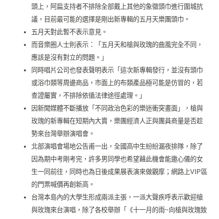
頭上，阿扁支持者不排除全部戴上其他的象徵頭巾進行圍城抗
議，目前最可能的選擇是剛出新專輯的五月天樂團頭巾。
五月天對此暫不表示意見。
而音樂圈人士則表示：「五月天和槍與玫瑰的曲風完全不同，
應該是沒有對立的問題。」
同時唱片公司也發表聲明表示「這次新專輯發行，並沒有頭巾
或浴巾類等周邊商品，市面上的布類產品極可能是仿冒的，若
查證屬實，不排除依循法律途徑處理。」
因新聞媒體不斷播放「不同政治色彩的樂迷衝突畫面」，槍與
玫瑰的新專輯在短期內大賣，樂團經濟人正與團員商量是否趁
勢來台灣舉辦演唱會。
北部演唱會場地公告甫一出，全國高中生紛紛漏夜排隊，除了
因為期中考剛考完，許多男同學也希望藉此機會能邀心儀的女
生一同前往，同時也為日後成果展表演來做觀摩；網路上VIP區
的門票喊價再創新高。
台灣本島內的大學生形成兩派主張，一派大聲疾呼表示歡迎槍
與玫瑰來台演唱，除了各校舉辦「《十一月的雨~向槍與玫瑰致