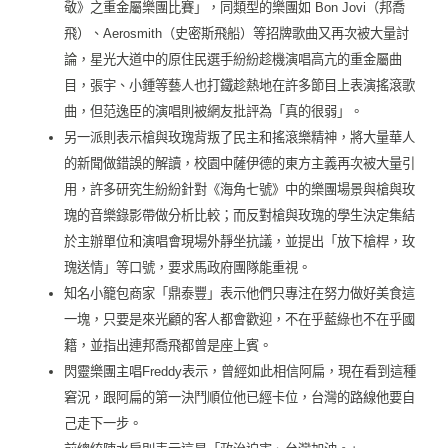
敬》之重金屬樂團比賽」，同類型的樂團如 Bon Jovi（邦喬
飛）、Aerosmith（史密斯飛船）等招牌歌曲又再次被大量討
論，星光大道中的原住民選手紛紛趁機演唱高亢的重金屬曲
目，張宇、小鍾等藝人也打鐵趁熱地在許多節目上表演搖滾歌
曲，但范逸臣的演唱則被網友批評為「真的很弱」。
另一派則表示槍與玫瑰背叛了民主和搖滾樂精神，將大量華人
的新聞做錯誤的解讀，校園中薩伊德的東方主義再次被大量引
用，許多研究生紛紛針對《海角七號》中的樂團場景與槍與玫
瑰的音樂錄影帶做分析比較；而反對槍與玫瑰的學生決定集結
於主辦單位和演唱會現場外靜坐抗議，並提出「放下槍桿，玫
瑰送情」等口號，要求馬政府團隊能重視。
知名小籠包商家「鼎泰豐」表示他們只專注在努力做好美食這
一塊，只要是來光顧的客人都會歡迎，不在乎藍綠也不在乎國
籍，並指出連邦喬飛都曾是座上賓。
閃靈樂團主唱Freddy表示，曾經如此相信阿扁，現在看到這種
窘況，跟阿扁的第一決鬥順位他已經卡位，台灣的路線他要自
己走下一步。