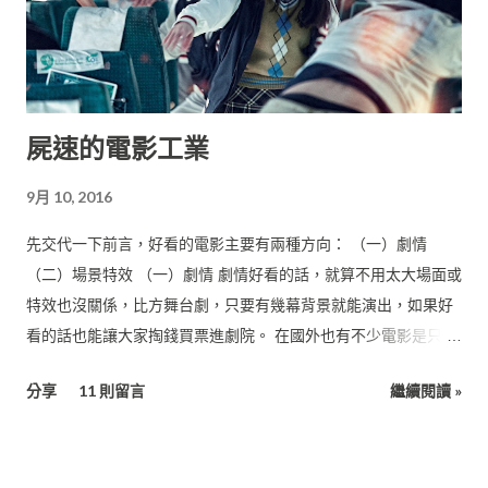
屍速的電影工業
9月 10, 2016
先交代一下前言，好看的電影主要有兩種方向： （一）劇情
（二）場景特效 （一）劇情 劇情好看的話，就算不用太大場面或
特效也沒關係，比方舞台劇，只要有幾幕背景就能演出，如果好
看的話也能讓大家掏錢買票進劇院。 在國外也有不少電影是只靠
一、兩個場景就能完成一部片，比方： 《血聘》（Exam,
分享
11 則留言
繼續閱讀 »
2009） 這部片描述一群人接到了超級高薪的工作面試機會，但在
面試過程中要想儘辦法把其他應徵者給除掉，於是展開一場惡
鬥，而場景都只在這個簡報室裡面拍攝。（預算：美金60萬）