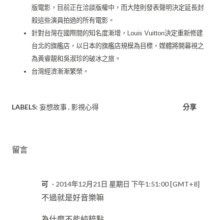
版電影，目前正在洽談版權中，而大陸則發表聲明決定延長封
殺這些演員拍過的所有電影。
針對台灣在國際間的知名度漸增，Louis Vuitton決定重新修建
台北的旗艦店，以日本的旗艦店規模為目標，媒體將開幕視之
為黃睿靚和吳淑珍的破冰之旅。
台灣經濟漸漸繁榮。
LABELS:
妄想故事
影視心得
分享
留言
可
2014年12月21日 星期日 下午1:51:00 [GMT+8]
不過就是好音樂嘛
為什麼不能純粹點