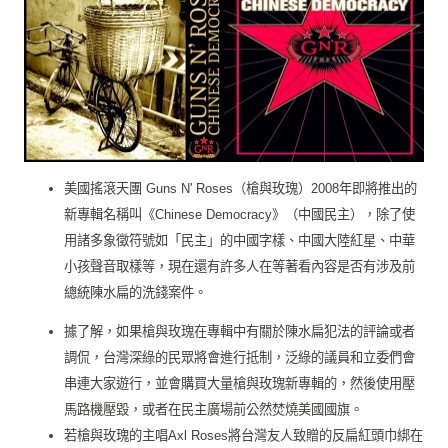
美國搖滾天團 Guns N' Roses（槍與玫瑰）2008年即將推出的
新專輯名稱叫《Chinese Democracy》（中國民主），除了使
用諸多象徵符號如「民主」的中國字樣、中國大陸紅星、中華
小孩聲音取樣等，現在還有許多人在等著看內容是否有涉及前
總統陳水扁的洗錢案件。
據了解，如果槍與玫瑰在專輯中有關於陳水扁犯法的評論或者
調侃，台灣深綠的民眾將會進行抵制，泛綠的議員和立委們會
串連大家遊行，並會購買大量槍與玫瑰新專輯的，然後使用壓
馬路機壓毀，或者在民主廣場前公然焚燒美國國旗。
若槍與玫瑰的主唱Axl Roses將台灣友人致贈的反扁紅頭巾綁在