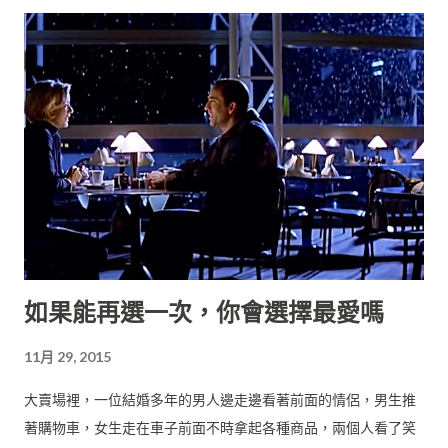
《來自地球的人》（The Man From Earth, 2007） 這部片描述
一位大學教授即將離校，邀請一群學校同事來家裡辦惜別會，然
後他突然透露自己是一個獨特的人類！引發在場所有人的質問，
隨著他越講越多，大家也越來越驚訝難道那是真的很特別？整部
片也幾乎就在這個小客廳裡拍攝。（預算：美金20萬） 這些片就
靠演員的對白來建構整個故事，而你為了想知道劇情發展也會很
投入地看下去，而且這兩部片評價都非常好。 （二）場景特效 電
影是視覺導向，所以你也可以利用豐富的新鮮畫面來讓觀眾「享
受」視覺震撼，比方： 《星際大戰》（Star Wars, 1977）讓大家
看到超前衛的太空船。 《侏羅紀公園》（Jurassic Park, 1993）
讓大家看到超真實的恐龍。 《阿凡達》（Avatar, 2009）讓大家
如果能再選一次，你會選擇最愛嗎
看到了超炫麗的外星世界。 這些前所未見的經典元素，讓往後的
大場面電影都在這些基礎上發展，現在你對太空戰役、大怪獸侵
11月 29, 2015
略，都已經見怪不怪了吧。 這三部片的導演因此成為歷史上最知
名的導演： 喬治．盧卡斯 史蒂芬．史匹柏 詹姆斯．卡麥隆 而這
大賣場裡，一位結婚多年的男人邊走邊看著前面的情侶，男生推
三部片則都各自間隔16年，算是一個有趣的巧合。 你可能以為，
著購物車，女生走在車子前面不時拿起各種商品，兩個人看了笑