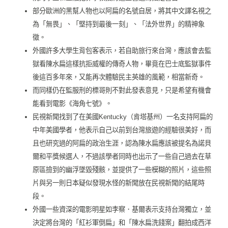
部分歐洲的黑幫人物也以阿扁的名號自居，將其中文譯名視之
為「無畏」、「堅持到最後一刻」、「法外世界」的精神象
徵。
外國許多大學生背包客表示，若自助旅行來台灣，應該會去監
獄看陳水扁這樣抗拒威權的傳奇人物，畢竟在巴士底監獄事件
後這百多年來，又能再次體驗民主英雄的風範，相當新奇。
而同樣仍在監服刑的標哥則不對此發表意見，只是希望有機會
能看到電影《海角七號》。
民視新聞找到了在美國Kentucky（肯塔基州）一名支持阿扁的
中年美國學者，他表示自己以前到台灣旅遊的經驗很美好，而
且也研究過的阿扁的政治生涯，認為陳水扁應該被提名為諾貝
爾和平獎候選人，不過該學者同時也出示了一些自己過去在草
原區撿到的幽浮墜毀殘骸，並提供了一些模糊的照片，這些照
片與另一則日本疑似發現水怪的新聞放在民視新聞的結尾時
段。
外國一些資深的電影明星如李察．基爾表示支持台灣獨立，並
決定將台灣的「紅衫軍倒扁」和「陳水扁洗錢案」翻拍成西洋