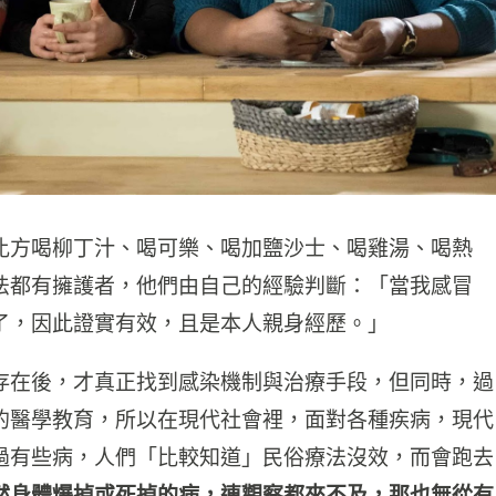
比方喝柳丁汁、喝可樂、喝加鹽沙士、喝雞湯、喝熱
法都有擁護者，他們由自己的經驗判斷：「當我感冒
了，因此證實有效，且是本人親身經歷。」
存在後，才真正找到感染機制與治療手段，但同時，過
的醫學教育，所以在現代社會裡，面對各種疾病，現代
過有些病，人們「比較知道」民俗療法沒效，而會跑去
然身體爆掉或死掉的病，連觀察都來不及，那也無從有