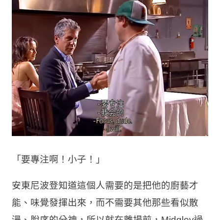
當天還有一個客座評審，就是安東尼波登
（Anthony Bourdain），他卻發現Michael
Midgley只是比較晚熟、比較沒有那麼社會化，
可是內心卻對烹飪很有熱情，也充滿某種純真，
於是在最後，他稱讚了Michael Midgley幾句，
並在離場前跟他講了一句話「Focus！」