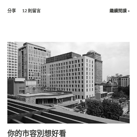
受」視覺震撼，比方： 《星際大戰》（Star Wars, 1977）讓大家
看到超前衛的太空船。 《侏羅紀公園》（Jurassic Park, 1993）
讓大家看到超真實的恐龍。 《阿凡達》（Avatar, 2009）讓大家
如果能再選一次，你會選擇最愛嗎
看到了超炫麗的外星世界。 這些前所未見的經典元素，讓往後的
大場面電影都在這些基礎上發展，現在你對太空戰役、大怪獸侵
11月 29, 2015
略，都已經見怪不怪了吧。 這三部片的導演因此成為歷史上最知
名的導演： 喬治．盧卡斯 史蒂芬．史匹柏 詹姆斯．卡麥隆 而這
大賣場裡，一位結婚多年的男人邊走邊看著前面的情侶，男生推
三部片則都各自間隔16年，算是一個有趣的巧合。 你可能以為，
著購物車，女生走在車子前面不時拿起各種商品，兩個人看了笑
最大場面的電影一定花最多錢吧，要請很多臨時演員不是嗎？ 但
哈哈、親暱地分享覺得新鮮的事物。 「真無趣啊～」後面的男人
實際上並不是，影史最貴的片是像《加勒比海盜》、《復仇者聯
心裡覺得很矛盾。
盟》，或像是《魔髮奇緣》這樣的動畫片，是花費了大量的人力
去製作電腦動畫。 現代的電影預算主要是貴在「明星」、「場景
分享
12 則留言
繼續閱讀 »
特效」、「宣傳」上面： 1. 明星 明星為什麼價碼高？ 絕對不是
因為他長得特別帥或特別美麗，而是他「曾經給你過非常好的觀
賞體驗」，而這個體驗包括「他的長相在...