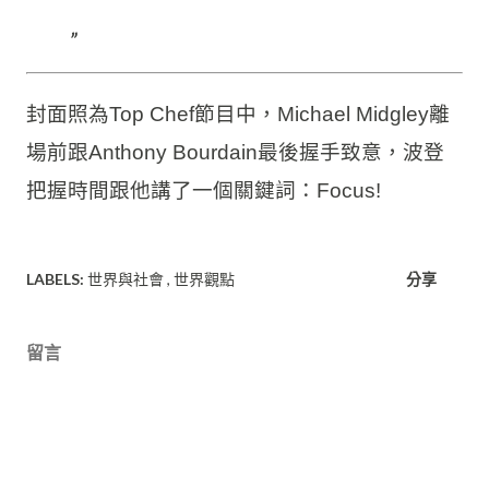
些鮮豔亮面的在地雕塑，外型不是寫實
也不是抽象，反倒是有點卡通、小朋友
塗鴉的感覺，那些是怎麼來的呢？ 90年
代末期到2010年代，歐美一些設計師在
過去傳統工匠藝術的基礎上開...
由
Hyatt Pan
發佈於臉書
2023年5月3日 星期三
封面照為Top Chef節目中，Michael Midgley離
場前跟Anthony Bourdain最後握手致意，波登