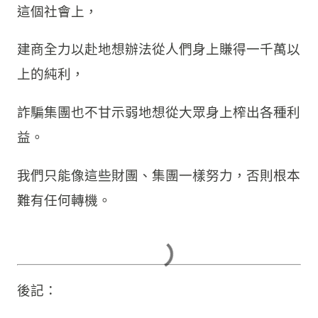
除非你家裡有錢，已經財務自由，否則我們為了
「現實」、為了「創作」、為了「效果」，我們
都還有很多很多要做的事，而這些事，大師從來
都不會跟我們講，若他真講了，也許他就是真的
神仙老人吧。
所以，
不要迷信「被欽點」、不要自滿於「被稱
讚」
。
這個社會上，
建商全力以赴地想辦法從人們身上賺得一千萬以
上的純利，
詐騙集團也不甘示弱地想從大眾身上榨出各種利