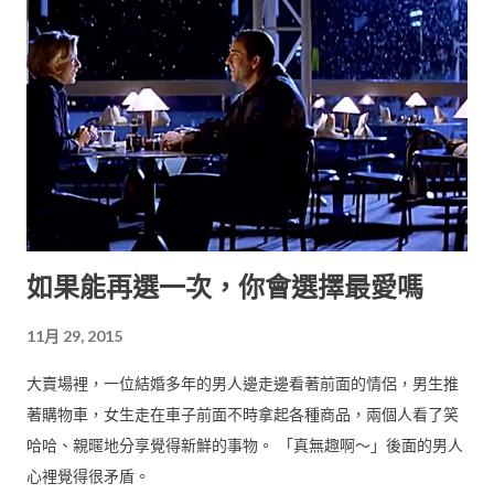
先交代一下前言，好看的電影主要有兩種方向： （一）劇情
（二）場景特效 （一）劇情 劇情好看的話，就算不用太大場面或
特效也沒關係，比方舞台劇，只要有幾幕背景就能演出，如果好
看的話也能讓大家掏錢買票進劇院。 在國外也有不少電影是只靠
一、兩個場景就能完成一部片，比方： 《血聘》（Exam,
分享
11 則留言
繼續閱讀 »
2009） 這部片描述一群人接到了超級高薪的工作面試機會，但在
面試過程中要想儘辦法把其他應徵者給除掉，於是展開一場惡
鬥，而場景都只在這個簡報室裡面拍攝。（預算：美金60萬）
《來自地球的人》（The Man From Earth, 2007） 這部片描述
一位大學教授即將離校，邀請一群學校同事來家裡辦惜別會，然
後他突然透露自己是一個獨特的人類！引發在場所有人的質問，
隨著他越講越多，大家也越來越驚訝難道那是真的很特別？整部
片也幾乎就在這個小客廳裡拍攝。（預算：美金20萬） 這些片就
靠演員的對白來建構整個故事，而你為了想知道劇情發展也會很
投入地看下去，而且這兩部片評價都非常好。 （二）場景特效 電
影是視覺導向，所以你也可以利用豐富的新鮮畫面來讓觀眾「享