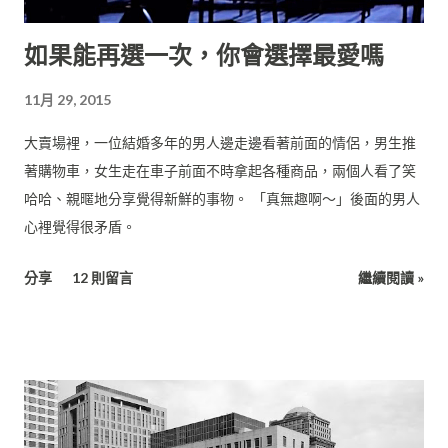
讓大家看到超真實的恐龍。 《阿凡達》（Avatar, 2009）讓大家
如果能再選一次，你會選擇最愛嗎
看到了超炫麗的外星世界。 這些前所未見的經典元素，讓往後的
大場面電影都在這些基礎上發展，現在你對太空戰役、大怪獸侵
11月 29, 2015
略，都已經見怪不怪了吧。 這三部片的導演因此成為歷史上最知
名的導演： 喬治．盧卡斯 史蒂芬．史匹柏 詹姆斯．卡麥隆 而這
大賣場裡，一位結婚多年的男人邊走邊看著前面的情侶，男生推
三部片則都各自間隔16年，算是一個有趣的巧合。 你可能以為，
著購物車，女生走在車子前面不時拿起各種商品，兩個人看了笑
最大場面的電影一定花最多錢吧，要請很多臨時演員不是嗎？ 但
哈哈、親暱地分享覺得新鮮的事物。 「真無趣啊～」後面的男人
實際上並不是，影史最貴的片是像《加勒比海盜》、《復仇者聯
心裡覺得很矛盾。
盟》，或像是《魔髮奇緣》這樣的動畫片，是花費了大量的人力
去製作電腦動畫。 現代的電影預算主要是貴在「明星」、「場景
分享
12 則留言
繼續閱讀 »
特效」、「宣傳」上面： 1. 明星 明星為什麼價碼高？ 絕對不是
因為他長得特別帥或特別美麗，而是他「曾經給你過非常好的觀
賞體驗」，而這個體驗包括「他的長相在...