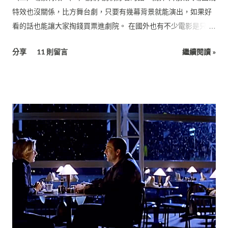
特效也沒關係，比方舞台劇，只要有幾幕背景就能演出，如果好
看的話也能讓大家掏錢買票進劇院。 在國外也有不少電影是只靠
一、兩個場景就能完成一部片，比方： 《血聘》（Exam,
分享
11 則留言
繼續閱讀 »
2009） 這部片描述一群人接到了超級高薪的工作面試機會，但在
面試過程中要想儘辦法把其他應徵者給除掉，於是展開一場惡
鬥，而場景都只在這個簡報室裡面拍攝。（預算：美金60萬）
《來自地球的人》（The Man From Earth, 2007） 這部片描述
一位大學教授即將離校，邀請一群學校同事來家裡辦惜別會，然
後他突然透露自己是一個獨特的人類！引發在場所有人的質問，
隨著他越講越多，大家也越來越驚訝難道那是真的很特別？整部
片也幾乎就在這個小客廳裡拍攝。（預算：美金20萬） 這些片就
靠演員的對白來建構整個故事，而你為了想知道劇情發展也會很
投入地看下去，而且這兩部片評價都非常好。 （二）場景特效 電
影是視覺導向，所以你也可以利用豐富的新鮮畫面來讓觀眾「享
受」視覺震撼，比方： 《星際大戰》（Star Wars, 1977）讓大家
看到超前衛的太空船。 《侏羅紀公園》（Jurassic Park, 1993）