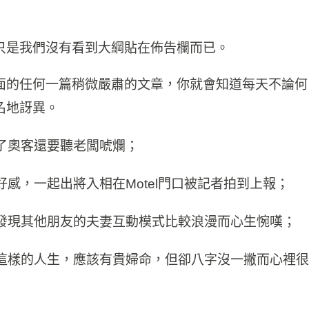
只是我們沒有看到大綱貼在佈告欄而已。
面的任何一篇稍微嚴肅的文章，你就會知道每天不論何
名地訝異。
了奧客還要聽老闆唬爛；
感，一起出將入相在Motel門口被記者拍到上報；
發現其他朋友的夫妻互動模式比較浪漫而心生惋嘆；
這樣的人生，應該有貴婦命，但卻八字沒一撇而心裡很