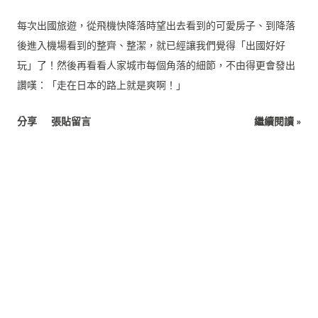
每次出國旅遊，從飛機快降落時望出去看到的可愛房子、到降落
後進入機場看到的整齊、整潔，就已經讓我們覺得「出國好好
玩」了！然後再看看人家城市每個角落的細節，不由得更會發出
讚嘆：「走在日本的路上就是爽啊！」
分享
張貼留言
繼續閱讀 »
✖✖✖
技術提供：Blogger
Hyatt Pan