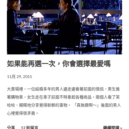
片也幾乎就在這個小客廳裡拍攝。（預算：美金20萬） 這些片就
靠演員的對白來建構整個故事，而你為了想知道劇情發展也會很
投入地看下去，而且這兩部片評價都非常好。 （二）場景特效 電
影是視覺導向，所以你也可以利用豐富的新鮮畫面來讓觀眾「享
受」視覺震撼，比方： 《星際大戰》（Star Wars, 1977）讓大家
看到超前衛的太空船。 《侏羅紀公園》（Jurassic Park, 1993）
讓大家看到超真實的恐龍。 《阿凡達》（Avatar, 2009）讓大家
如果能再選一次，你會選擇最愛嗎
看到了超炫麗的外星世界。 這些前所未見的經典元素，讓往後的
大場面電影都在這些基礎上發展，現在你對太空戰役、大怪獸侵
11月 29, 2015
略，都已經見怪不怪了吧。 這三部片的導演因此成為歷史上最知
名的導演： 喬治．盧卡斯 史蒂芬．史匹柏 詹姆斯．卡麥隆 而這
大賣場裡，一位結婚多年的男人邊走邊看著前面的情侶，男生推
三部片則都各自間隔16年，算是一個有趣的巧合。 你可能以為，
著購物車，女生走在車子前面不時拿起各種商品，兩個人看了笑
最大場面的電影一定花最多錢吧，要請很多臨時演員不是嗎？ 但
哈哈、親暱地分享覺得新鮮的事物。 「真無趣啊～」後面的男人
實際上並不是，影史最貴的片是像《加勒比海盜》、《復仇者聯
心裡覺得很矛盾。
盟》，或像是《魔髮奇緣》這樣的動畫片，是花費了大量的人力
去製作電腦動畫。 現代的電影預算主要是貴在「明星」、「場景
分享
12 則留言
繼續閱讀 »