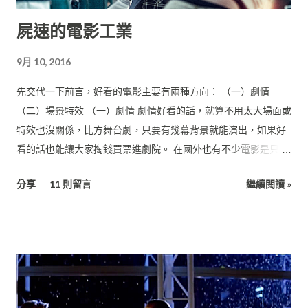
屍速的電影工業
9月 10, 2016
先交代一下前言，好看的電影主要有兩種方向： （一）劇情
（二）場景特效 （一）劇情 劇情好看的話，就算不用太大場面或
特效也沒關係，比方舞台劇，只要有幾幕背景就能演出，如果好
看的話也能讓大家掏錢買票進劇院。 在國外也有不少電影是只靠
一、兩個場景就能完成一部片，比方： 《血聘》（Exam,
分享
11 則留言
繼續閱讀 »
2009） 這部片描述一群人接到了超級高薪的工作面試機會，但在
面試過程中要想儘辦法把其他應徵者給除掉，於是展開一場惡
鬥，而場景都只在這個簡報室裡面拍攝。（預算：美金60萬）
《來自地球的人》（The Man From Earth, 2007） 這部片描述
一位大學教授即將離校，邀請一群學校同事來家裡辦惜別會，然
後他突然透露自己是一個獨特的人類！引發在場所有人的質問，
隨著他越講越多，大家也越來越驚訝難道那是真的很特別？整部